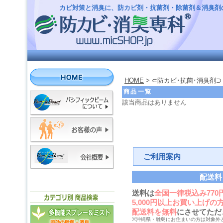
カビ対策と消臭に、防カビ剤・抗菌剤・除菌剤＆消臭剤
HOME
> ⊂防カビ･抗菌･消臭剤⊃
商品一覧
該当商品はありません
ご利用案内
配送料
送料は
全国一律税込み770
5,000円以上お買い上げの
配送料を無料
にさせてただ
※沖縄県・離島にお住まいの方は対象外